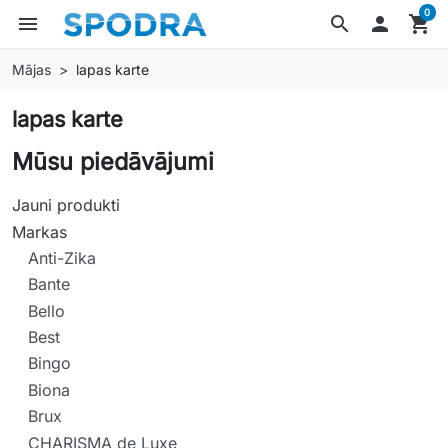
0
menu
search

shopping_cart
Mājas
lapas karte
lapas karte
Mūsu piedāvājumi
Jauni produkti
Markas
Anti-Zika
Bante
Bello
Best
Bingo
Biona
Brux
CHARISMA de Luxe