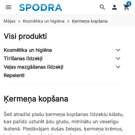
0
menu
search

shopping_cart
Mājas
Kosmētika un higiēna
Ķermeņa kopšana
Visi produkti
Kosmētika un higiēna
Tīrīšanas līdzekļi
Veļas mazgāšanas līdzekļi
Repelenti
Ķermeņa kopšana
Šeit atradīsi plašu ķermeņa kopšanas līdzekļu klāstu,
kas palīdz uzturēt ādu gludu, mitrinātu un veselīgu
ikdienā. Piedāvājam dušas želejas, ķermeņa krēmus,