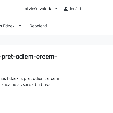

Ienākt
 līdzekļi
Repelenti
t-pret-odiem-ercem-
nas līdzeklis pret odiem, ērcēm
uzticamu aizsardzību brīvā