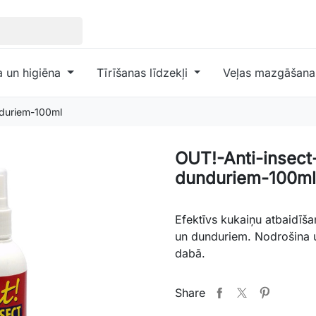
a un higiēna
Tīrīšanas līdzekļi
Veļas mazgāšanas
nduriem-100ml
OUT!-Anti-insec
dunduriem-100ml
Efektīvs kukaiņu atbaidīša
un dunduriem. Nodrošina 
dabā.
Share