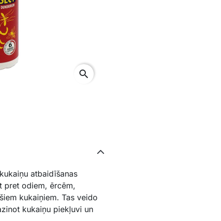
search
 kukaiņu atbaidīšanas
āt pret odiem, ērcēm,
ošiem kukaiņiem. Tas veido
zinot kukaiņu piekļuvi un