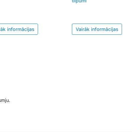
tilpumi
rāk informācijas
Vairāk informācijas
smju.