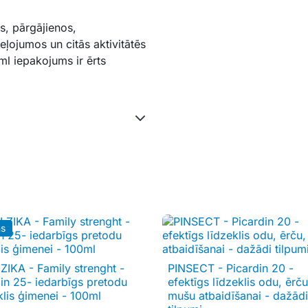
s, pārgājienos,
ojumos un citās aktivitātēs
l iepakojums ir ērts
ns
ZIKA - Family strenght -
PINSECT - Picardin 20 -

Īss ieskats

Īss ieskats
din 25- iedarbīgs pretodu
efektīgs līdzeklis odu, ērču
klis ģimenei - 100ml
mušu atbaidīšanai - dažādi