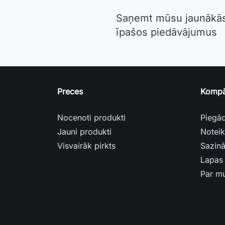
Saņemt mūsu jaunākās
īpašos piedāvājumus
Preces
Kompā
nocenoti produkti
piegā
jauni produkti
note
visvairāk pirkts
sazin
lapas
par 