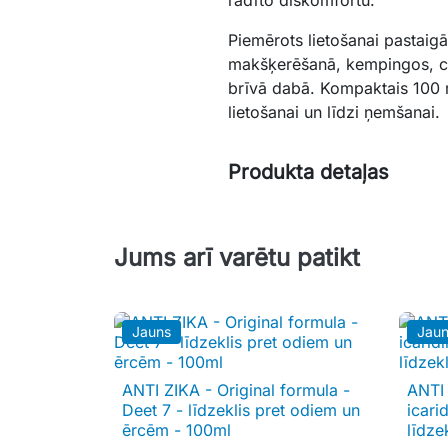
Piemērots lietošanai pastaigā
makšķerēšanā, kempingos, ceļ
brīvā dabā. Kompaktais 100 m
lietošanai un līdzi ņemšanai.
Produkta detaļas
Jums arī varētu patikt
Jauns
Jau
ANTI ZIKA - Original formula -
ANTI 

Īss ieskats
Deet 7 - līdzeklis pret odiem un
icari
ērcēm - 100ml
līdze