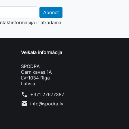
ontaktinformācija ir atrodama
Veikala informācija
SPODRA
Carnikavas 1A
LV-1034 Riga
Latvija
phone
+371 27677387
mail
info@spodra.lv