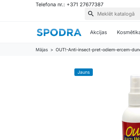
Telefona nr.:
+371 27677387
search
Akcijas
Kosmētik
Mājas
OUT!-Anti-insect-pret-odiem-ercem-du
Jauns