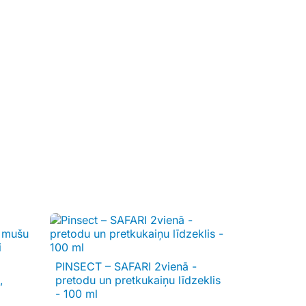
PINSECT – SAFARI 2vienā -

Īss ieskats
,
pretodu un pretkukaiņu līdzeklis
- 100 ml