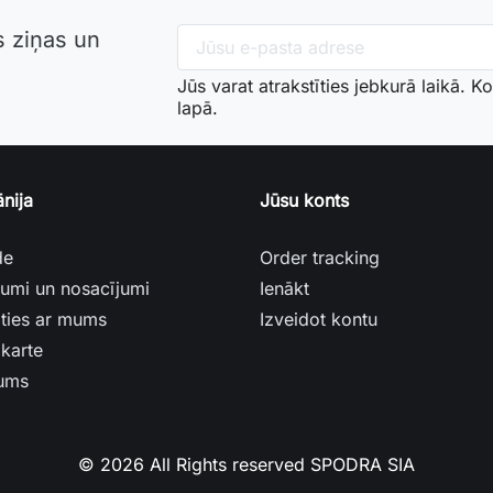
 ziņas un
Jūs varat atrakstīties jebkurā laikā. K
lapā.
nija
Jūsu konts
de
order tracking
ikumi un nosacījumi
ienākt
āties ar mums
izveidot kontu
 karte
mums
© 2026 All Rights reserved SPODRA SIA